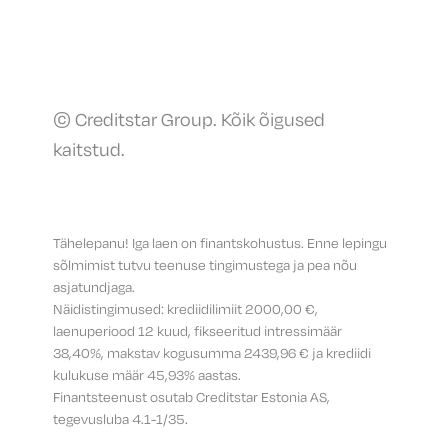
© Creditstar Group. Kõik õigused
kaitstud.
Tähelepanu! Iga laen on finantskohustus. Enne lepingu
sõlmimist tutvu teenuse tingimustega ja pea nõu
asjatundjaga.
Näidistingimused: krediidilimiit 2000,00 €,
laenuperiood 12 kuud, fikseeritud intressimäär
38,40%, makstav kogusumma 2439,96 € ja krediidi
kulukuse määr 45,93% aastas.
Finantsteenust osutab Creditstar Estonia AS,
tegevusluba 4.1-1/35.